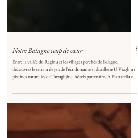
Notre Balagne coup de cœur
Entre la vallée du Reginu et les villages perchés de Balagne,
découvrez le terrain de jeu de l'écodomaine et distillerie U Viaghju :
piscines naturelles de Tartaghjine, hôtels partenaires A Piattatella et
Casa'Anna Lidia, vignobles et bonnes tables de Feliceto à