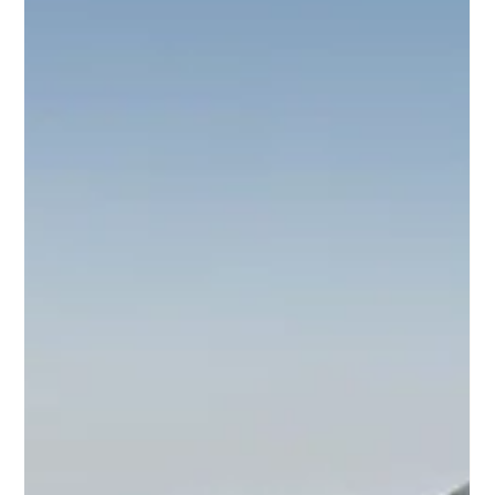
Du Saint-Germain au Maquis
Quand un père décide d'arpenter les paysages corses pour offrir les saveurs
d'une véritable liqueur de sureau à sa fille… Millésime limité, sans arôme
artificiel, affiné en fût de châtaignier corse et signé d'une pointe d'immortelle.
Une liqueur de terroir qui ne sera jamais deux fois la même, parce que le
sureau sauvage ne l'est pas non plus.