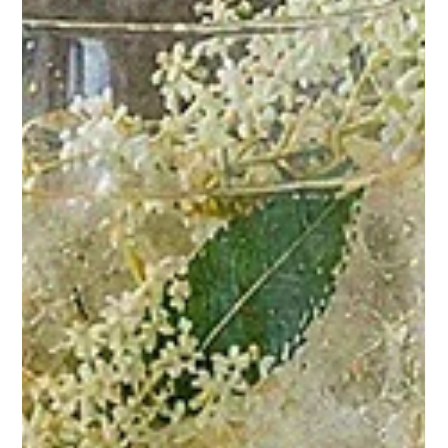
Dans la nuit du Moonshine
Corse
Le moonshine est un alcool de montagne, distillé la nuit dans la tradition des
Appalaches. Celui-ci est corse — élaboré au feu de bois avec le marc du
Domaine Maestracci et les botaniques sauvages du maquis, cueillis au
coucher du soleil. Édition limitée à 138 flacons numérotés.