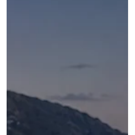
Un gin parfaitement limpide est rassurant pour l’œil. Un gin légèrement voilé
raconte une toute autre histoire. À la sortie de l’hiver, les anciens vergers de
notre village portent encore leurs derniers agrumes. Clémentines tardives,
oranges amères, combavas et pomelos anciens nous ont donné envie de créer
un gin capable de raconter ce paysage. Autour des baies de genièvre sauvage
récoltées dans les forêts de Tartaghjine et d’une touche de lentisque, signature
de nos gins, le