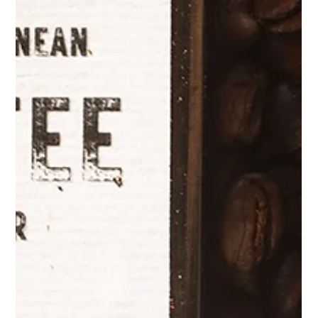
L'Art de se Retrouver
Et si ralentir était le véritable luxe qu'on décidait de s'accorder ? Marcher
dans le maquis, respirer l'air du large, créer de ses mains et partager une table
vraie. Pas un programme. Une disponibilité. Celle de se retrouver — soi, le
moment, les autres — dans un lieu qui ne pousse à rien, sinon à être là. Un
écodomaine corse qui fait du silence une invitation.