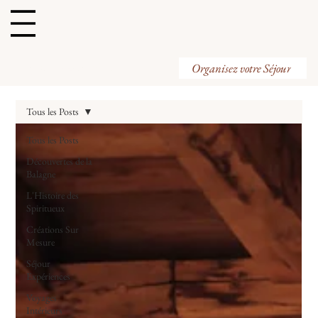
Organisez votre Visite
Organisez votre Séjour
Tous les Posts
Tous les Posts
Découvertes de la
Balagne
L'Histoire des
Spiritueux
Créations Sur
Mesure
Séjour
Expériences
Voyages
Intérieurs