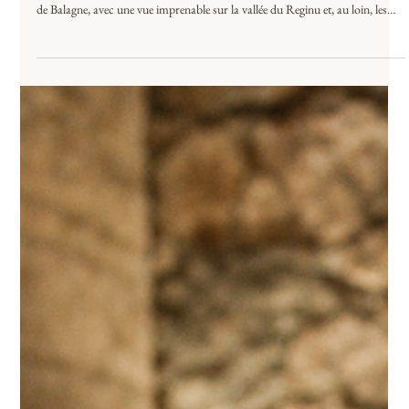
Dormir entre maquis et rivages
du Cap Corse
Il y a des adresses que l'on ne trouve pas par hasard. U Viaghju en fait partie
: un écodomaine et une distillerie artisanale nichés sur le balcon des villages
de Balagne, avec une vue imprenable sur la vallée du Reginu et, au loin, les
rivages du Cap Corse. la terrasse panoramique de l'écodomaine u viaghju
surplombe la vallée du Reginu jusqu'aux rivages du cap corse À seulement
25 minutes de l'aéroport de Calvi ou de l'Île-Rousse, on quitte le tarmac
pour entrer directement