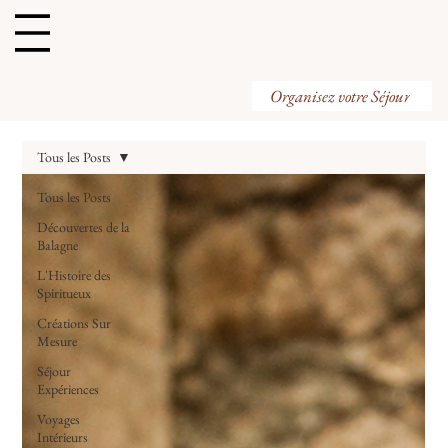
Organisez votre Visite
Organisez votre Séjour
Tous les Posts
Tous les Posts
Découvertes de la
Balagne
L'Histoire des
Spiritueux
Créations Sur
Mesure
Séjour
Expériences
Voyages
Intérieurs