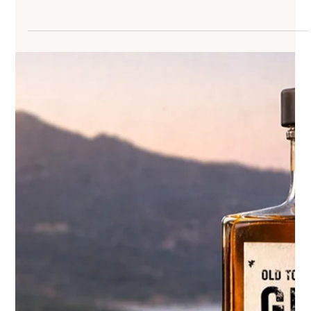
Rhum Artisanal Corse
Du XVIIe siècle cubain à notre chai corse, le rhum traverse le temps. D’une
mélasse brute fermentée lentement, nous distillons au feu de bois puis
affinons en ex-fûts de whisky corse. Le maquis, le bois et l’air insulaire lui
donnent rondeur, tension et caractère.