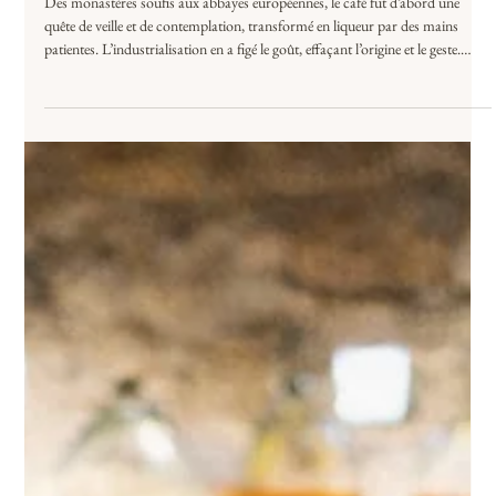
Du moine au berger… La
Liqueur de Café
Des monastères soufis aux abbayes européennes, le café fut d’abord une
quête de veille et de contemplation, transformé en liqueur par des mains
patientes. L’industrialisation en a figé le goût, effaçant l’origine et le geste.
Aujourd’hui, certains reviennent au vivant. À U Viaghju, en Balagne, la
liqueur de café renaît entre maquis et alambic : une interprétation de terroir,
où chaque millésime raconte un lieu, une rencontre et une saison.