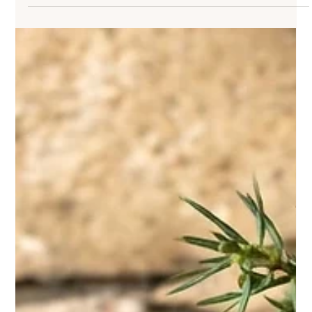
notre village portent encore leurs derniers agrumes. Clémentines tardives,
oranges amères, combavas et pomelos anciens nous ont donné envie de créer
un gin capable de raconter ce paysage. Autour des baies de genièvre sauvage
récoltées dans les forêts de Tartaghjine et d’une touche de lentisque, signature
de nos gins, le