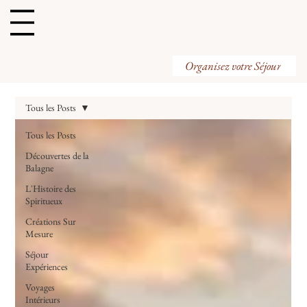
Organisez votre Visite
Organisez votre Séjour
Tous les Posts
Tous les Posts
Découvertes de la
Balagne
L'Histoire des
Spiritueux
Créations Sur
Mesure
Séjour
Expériences
Voyages
Intérieurs