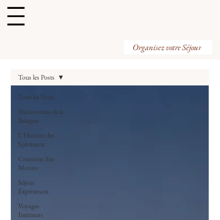
Organisez votre Visite
Organisez votre Séjour
Tous les Posts
Tous les Posts
Découvertes de la
Balagne
L'Histoire des
Spiritueux
Créations Sur
Mesure
Séjour
Expériences
Voyages
Intérieurs