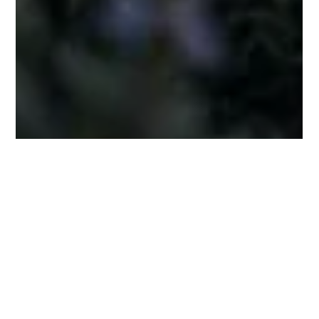
Dans la nuit du Moonshine
Corse
Le moonshine est un alcool de montagne, distillé la nuit dans la tradition des
Appalaches. Celui-ci est corse — élaboré au feu de bois avec le marc du
Domaine Maestracci et les botaniques sauvages du maquis, cueillis au
coucher du soleil. Édition limitée à 138 flacons numérotés.