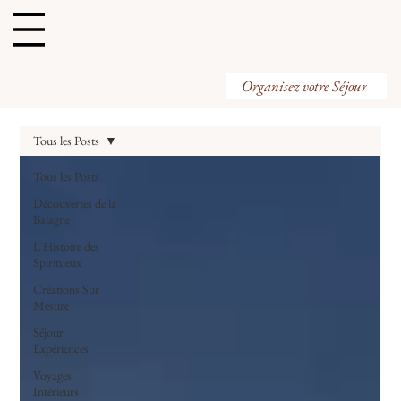
Organisez votre Visite
Organisez votre Séjour
Tous les Posts
Tous les Posts
Découvertes de la
Balagne
L'Histoire des
Spiritueux
Créations Sur
Mesure
Séjour
Expériences
Voyages
Intérieurs