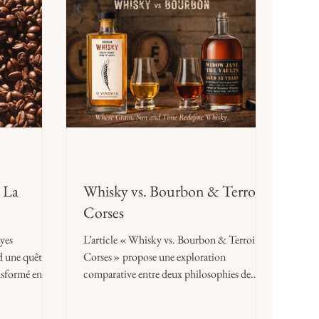
 La
Whisky vs. Bourbon & Terroirs
Corses
yes
L’article « Whisky vs. Bourbon & Terroirs
d une quête de
Corses » propose une exploration
nsformé en
comparative entre deux philosophies de
.
spiritueux — celle du bourbon américain et
goût, effaçant
celle d’un whisky corse enraciné dans son