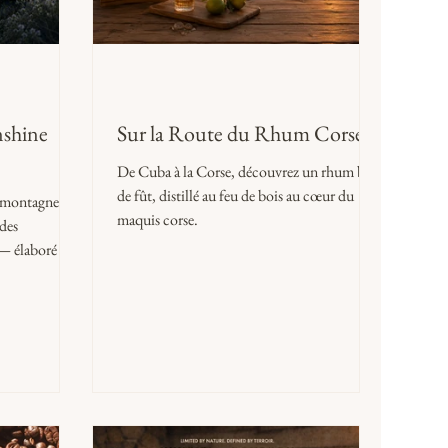
nshine
Sur la Route du Rhum Corse
De Cuba à la Corse, découvrez un rhum brut
de fût, distillé au feu de bois au cœur du
 montagne,
maquis corse.
 des
 — élaboré au
omaine
auvages du
soleil. Édition
s.