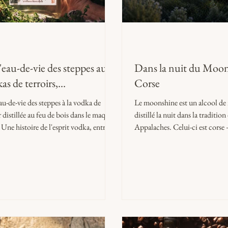
'eau-de-vie des steppes aux
Dans la nuit du Moo
as de terroirs,…
Corse
au-de-vie des steppes à la vodka de
Le moonshine est un alcool de
r distillée au feu de bois dans le maquis
distillé la nuit dans la tradition
 Une histoire de l'esprit vodka, entre
Appalaches. Celui-ci est corse
es médiévales et retour à l'authenticité
feu de bois avec le marc du D
nale.
Maestracci et les botaniques s
maquis, cueillis au coucher du 
limitée à 138 flacons numéroté