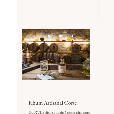
sera jamais deux fois la même, parce que le
sureau sauvage ne l'est pas non plus.
Rhum Artisanal Corse
Du XVIIe siècle cubain à notre chai corse, le