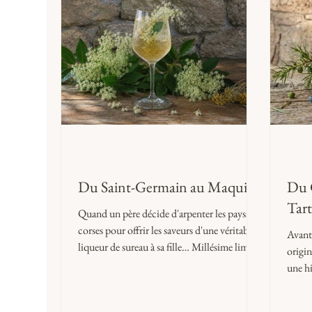
signature de nos gins, le
Du Saint-Germain au Maquis
Du 
Tart
Quand un père décide d'arpenter les paysages
corses pour offrir les saveurs d'une véritable
Avant 
liqueur de sureau à sa fille… Millésime limité,
origin
sans arôme artificiel, affiné en fût de
une h
châtaignier corse et signé d'une pointe
boréal
d'immortelle. Une liqueur de terroir qui ne
maqui