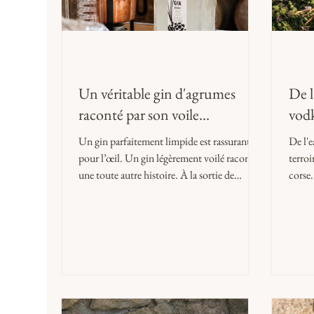
Un véritable gin d'agrumes
De l
raconté par son voile…
vodk
Un gin parfaitement limpide est rassurant
De l'e
pour l’œil. Un gin légèrement voilé raconte
terroi
une toute autre histoire. À la sortie de
corse.
l’hiver, les anciens vergers de notre village
origin
portent encore leurs derniers agrumes.
artisa
Clémentines tardives, oranges amères,
combavas et pomelos anciens nous ont
donné envie de créer un gin capable de
raconter ce paysage. Autour des baies de
genièvre sauvage récoltées dans les forêts de
Tartaghjine et d’une touche de lentisque,