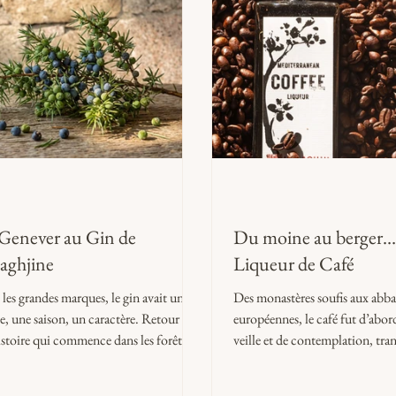
Genever au Gin de
Du moine au berger…
aghjine
Liqueur de Café
les grandes marques, le gin avait une
Des monastères soufis aux abba
e, une saison, un caractère. Retour sur
européennes, le café fut d’abor
istoire qui commence dans les forêts
veille et de contemplation, tra
es et se termine sur les hauteurs du
liqueur par des mains patientes
s corse.
L’industrialisation en a figé le 