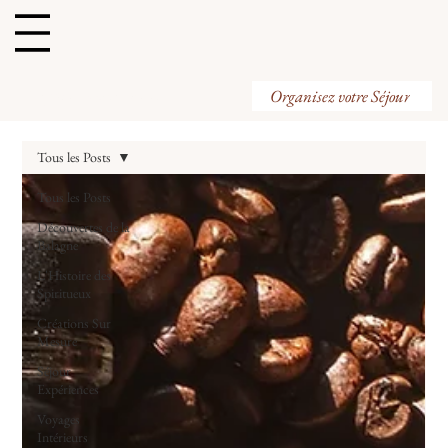
Organisez votre Visite
Organisez votre Séjour
Tous les Posts
Tous les Posts
Découvertes de la
Balagne
L'Histoire des
Spiritueux
Créations Sur
Mesure
Séjour
Expériences
Voyages
Intérieurs