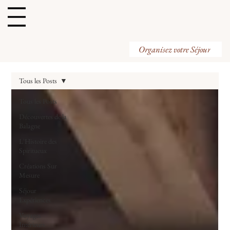
Organisez votre Visite
Organisez votre Séjour
Tous les Posts
Tous les Posts
Découvertes de la
Balagne
L'Histoire des
Spiritueux
Créations Sur
Mesure
Séjour
Expériences
Voyages
Intérieurs