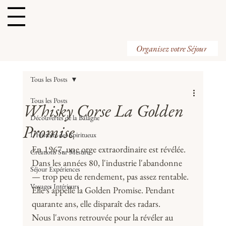
Organisez votre Visite
Organisez votre Séjour
Tous les Posts
Tous les Posts
Whisky Corse La Golden
Découvertes de la Balagne
Promise
L'Histoire des Spiritueux
En 1967, une orge extraordinaire est révélée. 
Créations Sur Mesure
Dans les années 80, l'industrie l'abandonne 
Séjour Expériences
— trop peu de rendement, pas assez rentable. 
Voyages Intérieurs
Elle s'appelle la Golden Promise. Pendant 
quarante ans, elle disparaît des radars.
Nous l'avons retrouvée pour la révéler au 