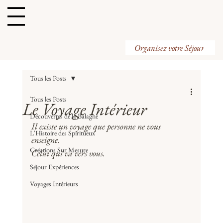
Organisez votre Visite
Organisez votre Séjour
Tous les Posts
Tous les Posts
Le Voyage Intérieur
Découvertes de la Balagne
Il existe un voyage que personne ne vous 
L'Histoire des Spiritueux
enseigne. 
Créations Sur Mesure
Celui qui va vers vous.
Séjour Expériences
Voyages Intérieurs