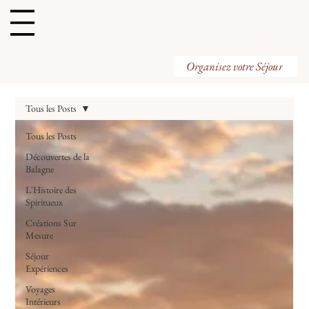
Organisez votre Visite
Organisez votre Séjour
Tous les Posts
Tous les Posts
Découvertes de la
Balagne
L'Histoire des
Spiritueux
Créations Sur
Mesure
Séjour
Expériences
Voyages
Intérieurs